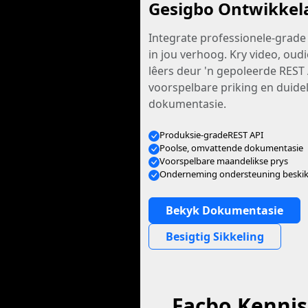
Gesigbo Ontwikkel
Integrate professionele-grade
in jou verhoog. Kry video, oudi
lêers deur 'n gepoleerde REST
voorspelbare priking en duidel
dokumentasie.
Produksie-gradeREST API
Poolse, omvattende dokumentasie
Voorspelbare maandelikse prys
Onderneming ondersteuning beski
Bekyk Dokumentasie
Besigtig Sikkeling
Facbo Kennis