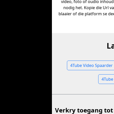
video, foto of oudio inhoud
nodig het. Kopie die Url v
blaaier of die platform se dee
L
4Tube Video Spaarder
4Tube
Verkry toegang tot