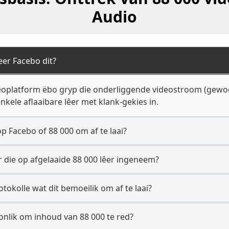
Audio
eer Facebo dit?
deoplatform ëbo gryp die onderliggende videostroom (gewo
enkele aflaaibare lêer met klank-gekies in.
p Facebo of 88 000 om af te laai?
 die op afgelaaide 88 000 lêer ingeneem?
okolle wat dit bemoeilik om af te laai?
nlik om inhoud van 88 000 te red?