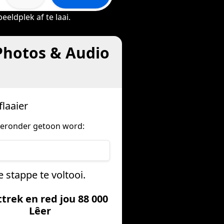
eldplek af te laai.
 Photos & Audio
flaaier
ieronder getoon word:
 stappe te voltooi.
ttrek en red jou 88 000
Lêer