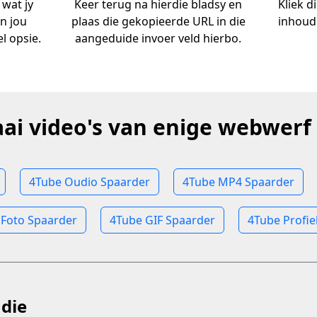
 wat jy
Keer terug na hierdie bladsy en
Kliek d
an jou
plaas die gekopieerde URL in die
inhoud
l opsie.
aangeduide invoer veld hierbo.
aai video's van enige webwerf 
4Tube Oudio Spaarder
4Tube MP4 Spaarder
 Foto Spaarder
4Tube GIF Spaarder
4Tube Profie
 die