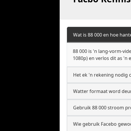
Wat is 88 000 en hoe hant
88 000 is 'n lang-vorm-vi
1080p) en verlos dit as 'n 
Het ek 'n rekening nodig o
Watter formaat word deur
Gebruik 88 000 stroom prot
Wie gebruik Facebo gewoo