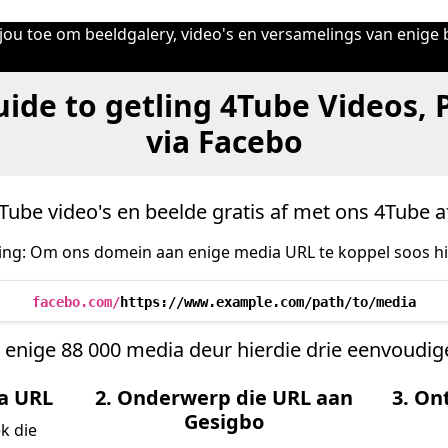
jou toe om beeldgalery, video's en versamelings van enige be
ide to getling 4Tube Videos,
via Facebo
Tube video's en beelde gratis af met ons 4Tube a
ring: Om ons domein aan enige media URL te koppel soos h
facebo.com/
https://www.example.com/path/to/media
 enige 88 000 media deur hierdie drie eenvoudige
ia URL
2. Onderwerp die URL aan
3. On
Gesigbo
k die