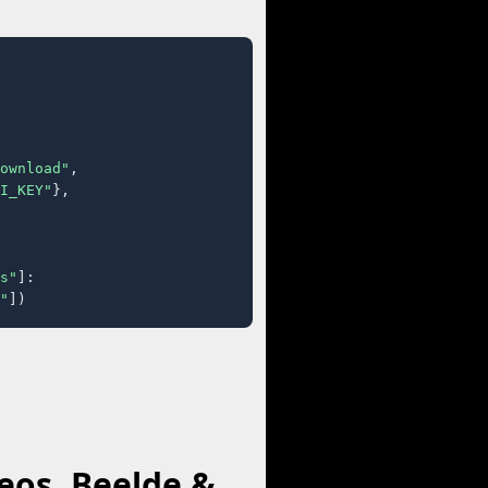
ownload"
,

I_KEY"
},

s"
]:

"
])
eos, Beelde &