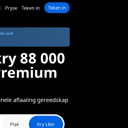
Teken in
I
Pryse
Teken in
s6.com
ry 88 000
 Premium
onele aflaaiïng gereedskap
Plak
Kry Lêer