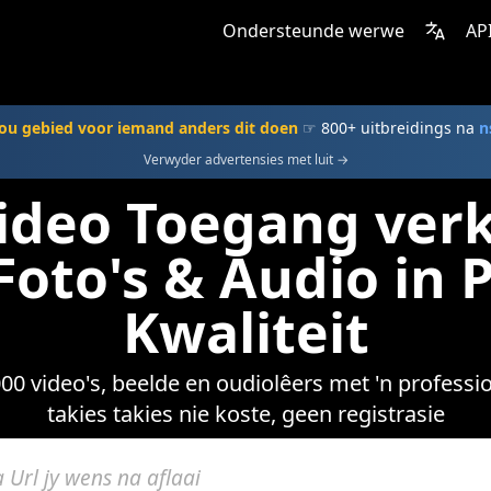
Ondersteunde werwe
AP
ou gebied voor iemand anders dit doen
☞ 800+ uitbreidings na
n
Verwyder advertensies met luit →
ideo Toegang verk
 Foto's & Audio in
Kwaliteit
000 video's, beelde en oudiolêers met 'n professi
takies takies nie koste, geen registrasie