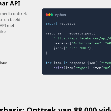
aar API
 media onttrek
Python
o- en beeld
import
 requests

 API met
ike
response = requests.post(

"https://api.facebo.com/api/d
    headers={
"Authorization"
: 
"AP
    json={
"url"
: 
"URL"
},

)

kbaar
for
 item 
in
 response.json()[
"item
print
(item[
"type"
], item[
"url
sbasis: Onttrek van 88 000 vid