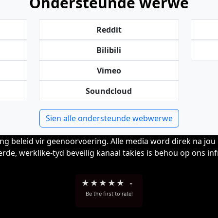
Ondersteunde werwe
Reddit
Bilibili
Vimeo
Soundcloud
Sien alle ondersteunde webwerwe
ng beleid vir geenoorvoering. Alle media word direk na jou 
rde, werklike-tyd beveilig kanaal takies is behou op ons inf
★
★
★
★
★
-
Be the first to rate!