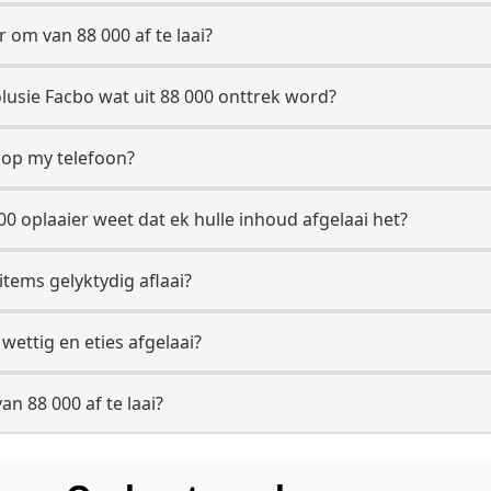
r om van 88 000 af te laai?
usie Facbo wat uit 88 000 onttrek word?
k op my telefoon?
00 oplaaier weet dat ek hulle inhoud afgelaai het?
items gelyktydig aflaai?
ettig en eties afgelaai?
n 88 000 af te laai?