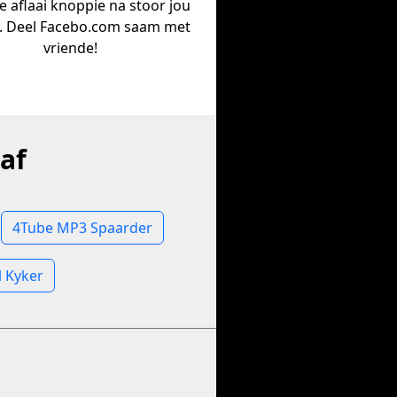
ie aflaai knoppie na stoor jou
. Deel Facebo.com saam met
vriende!
af
4Tube MP3 Spaarder
l Kyker