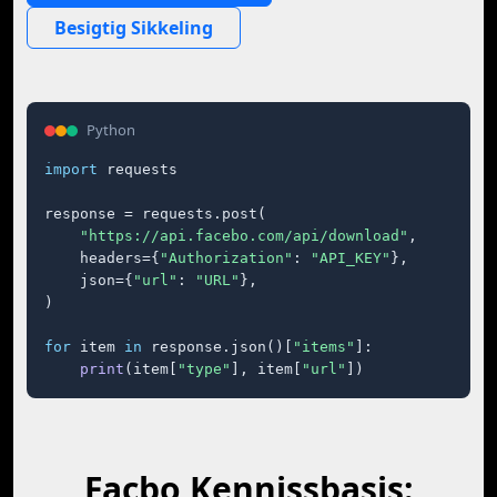
Besigtig Sikkeling
Python
import
 requests

response = requests.post(

"https://api.facebo.com/api/download"
,

    headers={
"Authorization"
: 
"API_KEY"
},

    json={
"url"
: 
"URL"
},

)

for
 item 
in
 response.json()[
"items"
]:

print
(item[
"type"
], item[
"url"
])
Facbo Kennissbasis: