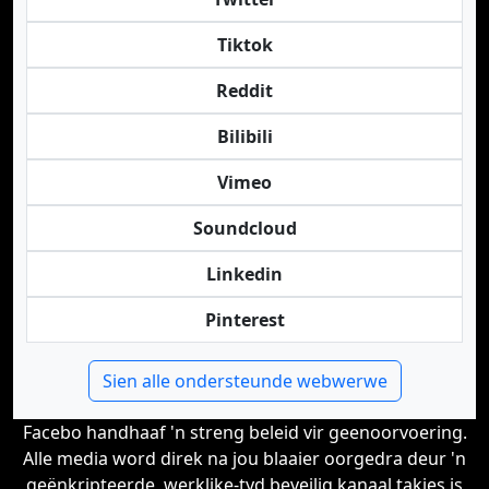
Tiktok
Reddit
Bilibili
Vimeo
Soundcloud
Linkedin
Pinterest
Sien alle ondersteunde webwerwe
Facebo handhaaf 'n streng beleid vir geenoorvoering.
Alle media word direk na jou blaaier oorgedra deur 'n
geënkripteerde, werklike-tyd beveilig kanaal takies is