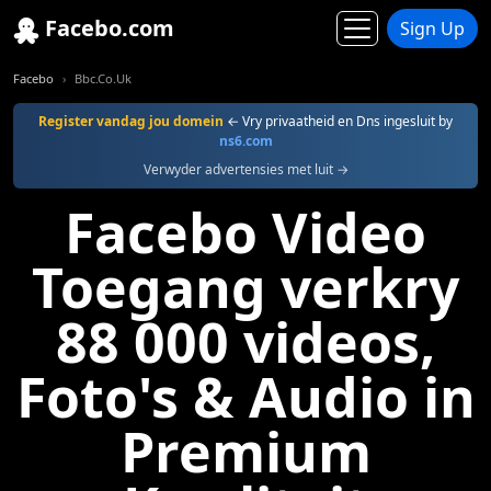
Facebo.com
Sign Up
Facebo
Bbc.Co.Uk
Register vandag jou domein
← Vry privaatheid en Dns ingesluit by
ns6.com
Verwyder advertensies met luit →
Facebo Video
Toegang verkry
88 000 videos,
Foto's & Audio in
Premium