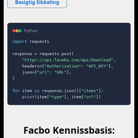
Besigtig Sikkeling
Python
import
 requests

response = requests.post(

"https://api.facebo.com/api/download"
,

    headers={
"Authorization"
: 
"API_KEY"
},

    json={
"url"
: 
"URL"
},

)

for
 item 
in
 response.json()[
"items"
]:

print
(item[
"type"
], item[
"url"
])
Facbo Kennissbasis: