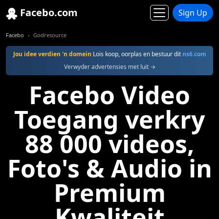
Facebo.com
Sign Up
Facebo
Godresource
Jou idee verdien 'n domein
Lois koop, oorplas en bestuur dit
ns6.com
Verwyder advertensies met luit →
Facebo Video
Toegang verkry
88 000 videos,
Foto's & Audio in
Premium
Kwaliteit