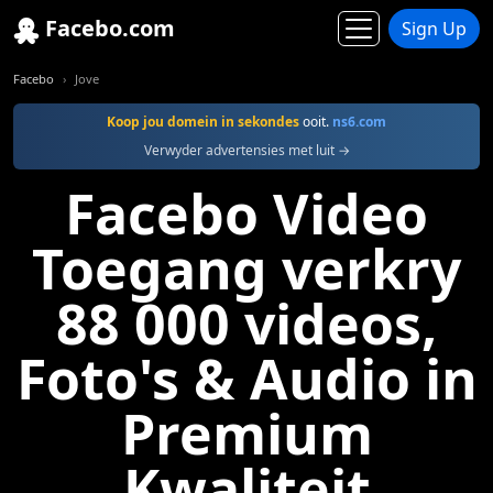
Facebo.com
Sign Up
Facebo
Jove
Koop jou domein in sekondes
ooit.
ns6.com
Verwyder advertensies met luit →
Facebo Video
Toegang verkry
88 000 videos,
Foto's & Audio in
Premium
Kwaliteit