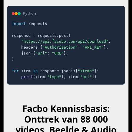
Python
import
 requests

response = requests.post(

"https://api.facebo.com/api/download"
,

    headers={
"Authorization"
: 
"API_KEY"
},

    json={
"url"
: 
"URL"
},

)

for
 item 
in
 response.json()[
"items"
]:

print
(item[
"type"
], item[
"url"
])
Facbo Kennissbasis:
Onttrek van 88 000
videos, Beelde & Audio