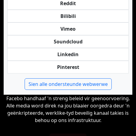
Reddit
Bilibili
Vimeo
Soundcloud
Linkedin
Pinterest
Sien alle ondersteunde webwerwe
Facebo handhaaf 'n streng beleid vir geenoorvoering.
Alle media word direk na jou blaaier oorgedra deur 'n
geënkripteerde, werklike-tyd beveilig kanaal takies is
behou op ons infrastruktuur.