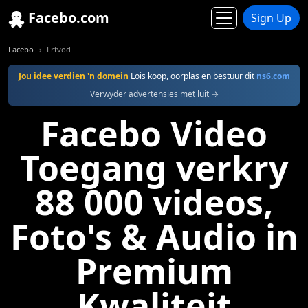
Facebo.com
Sign Up
Facebo
Lrtvod
Jou idee verdien 'n domein
Lois koop, oorplas en bestuur dit
ns6.com
Verwyder advertensies met luit →
Facebo Video
Toegang verkry
88 000 videos,
Foto's & Audio in
Premium
Kwaliteit