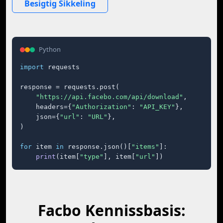
Besigtig Sikkeling
Python
import
 requests

response = requests.post(

"https://api.facebo.com/api/download"
,

    headers={
"Authorization"
: 
"API_KEY"
},

    json={
"url"
: 
"URL"
},

)

for
 item 
in
 response.json()[
"items"
]:

print
(item[
"type"
], item[
"url"
])
Facbo Kennissbasis: