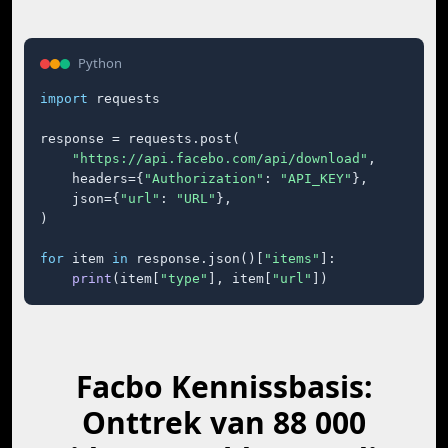
Python
import
 requests

response = requests.post(

"https://api.facebo.com/api/download"
,

    headers={
"Authorization"
: 
"API_KEY"
},

    json={
"url"
: 
"URL"
},

)

for
 item 
in
 response.json()[
"items"
]:

print
(item[
"type"
], item[
"url"
])
Facbo Kennissbasis:
Onttrek van 88 000