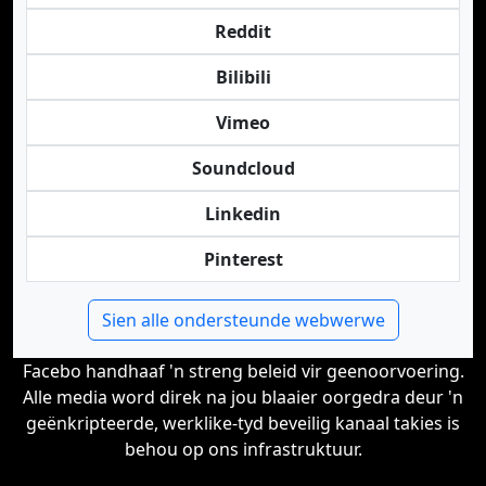
Reddit
Bilibili
Vimeo
Soundcloud
Linkedin
Pinterest
Sien alle ondersteunde webwerwe
Facebo handhaaf 'n streng beleid vir geenoorvoering.
Alle media word direk na jou blaaier oorgedra deur 'n
geënkripteerde, werklike-tyd beveilig kanaal takies is
behou op ons infrastruktuur.