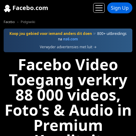
Facebo.com
Sign Up
Facebo
Pidgiwiki
Koop jou gebied voor iemand anders dit doen
☞ 800+ uitbreidings
na
ns6.com
Verwyder advertensies met luit →
Facebo Video
Toegang verkry
88 000 videos,
Foto's & Audio in
Premium