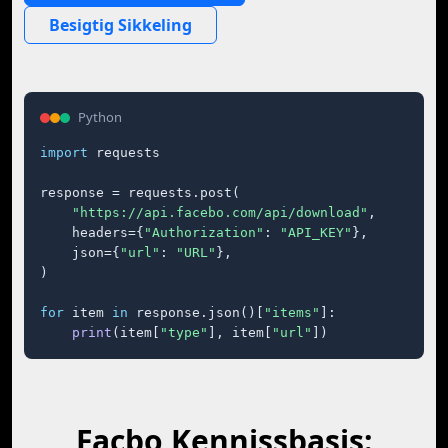
Besigtig Sikkeling
Python
import
 requests

response = requests.post(

"https://api.facebo.com/api/download"
,

    headers={
"Authorization"
: 
"API_KEY"
},

    json={
"url"
: 
"URL"
},

)

for
 item 
in
 response.json()[
"items"
]:

print
(item[
"type"
], item[
"url"
])
Facbo Kennissbasis: