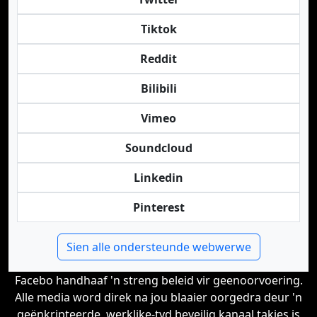
Tiktok
Reddit
Bilibili
Vimeo
Soundcloud
Linkedin
Pinterest
Sien alle ondersteunde webwerwe
Facebo handhaaf 'n streng beleid vir geenoorvoering.
Alle media word direk na jou blaaier oorgedra deur 'n
geënkripteerde, werklike-tyd beveilig kanaal takies is