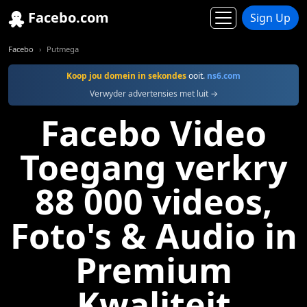
Facebo.com
Sign Up
Facebo
Putmega
Koop jou domein in sekondes
ooit.
ns6.com
Verwyder advertensies met luit →
Facebo Video
Toegang verkry
88 000 videos,
Foto's & Audio in
Premium
Kwaliteit