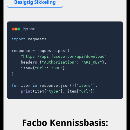
Besigtig Sikkeling
Python
import
 requests

response = requests.post(

"https://api.facebo.com/api/download"
,

    headers={
"Authorization"
: 
"API_KEY"
},

    json={
"url"
: 
"URL"
},

)

for
 item 
in
 response.json()[
"items"
]:

print
(item[
"type"
], item[
"url"
])
Facbo Kennissbasis: