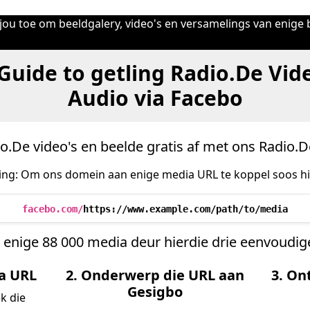
jou toe om beeldgalery, video's en versamelings van enige be
Guide to getling Radio.De Vid
Audio via Facebo
o.De video's en beelde gratis af met ons Radio.D
ring: Om ons domein aan enige media URL te koppel soos h
facebo.com/
https://www.example.com/path/to/media
 enige 88 000 media deur hierdie drie eenvoudige
ia URL
2. Onderwerp die URL aan
3. On
Gesigbo
k die