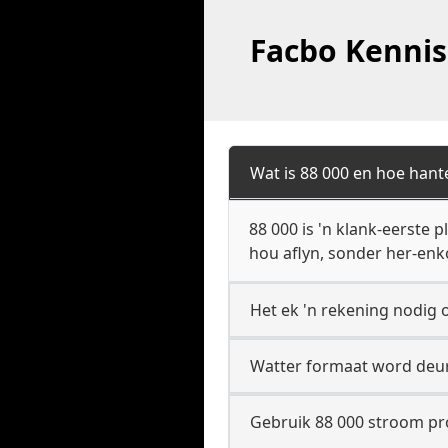
Facbo Kennis
Wat is 88 000 en hoe hant
88 000 is 'n klank-eerste
hou aflyn, sonder her-enk
Het ek 'n rekening nodig o
Watter formaat word deur
Gebruik 88 000 stroom prot