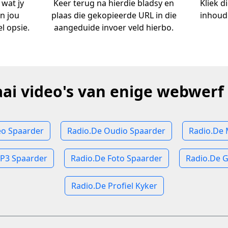
 wat jy
Keer terug na hierdie bladsy en
Kliek d
an jou
plaas die gekopieerde URL in die
inhoud
l opsie.
aangeduide invoer veld hierbo.
aai video's van enige webwerf 
eo Spaarder
Radio.De Oudio Spaarder
Radio.De
P3 Spaarder
Radio.De Foto Spaarder
Radio.De G
Radio.De Profiel Kyker