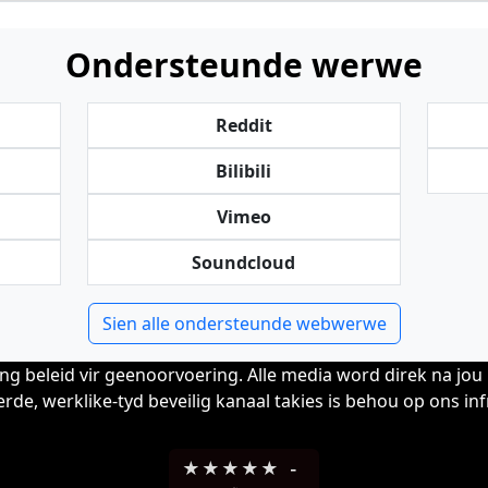
Ondersteunde werwe
Reddit
Bilibili
Vimeo
Soundcloud
Sien alle ondersteunde webwerwe
ng beleid vir geenoorvoering. Alle media word direk na jou 
rde, werklike-tyd beveilig kanaal takies is behou op ons inf
★
★
★
★
★
-