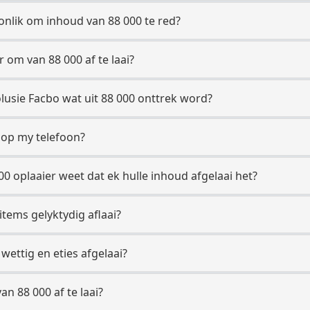
nlik om inhoud van 88 000 te red?
r om van 88 000 af te laai?
usie Facbo wat uit 88 000 onttrek word?
k op my telefoon?
00 oplaaier weet dat ek hulle inhoud afgelaai het?
items gelyktydig aflaai?
ettig en eties afgelaai?
n 88 000 af te laai?