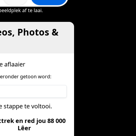
eldplek af te laai.
eos, Photos &
e aflaaier
ieronder getoon word:
 stappe te voltooi.
ttrek en red jou 88 000
Lêer