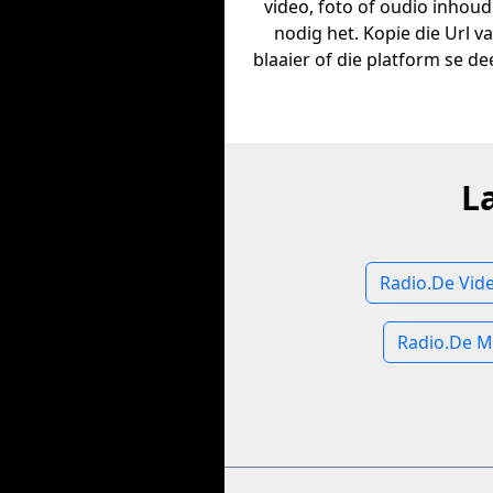
video, foto of oudio inhoud
nodig het. Kopie die Url v
blaaier of die platform se dee
L
Radio.De Vid
Radio.De M