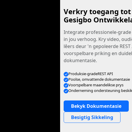
Verkry toegang tot
Gesigbo Ontwikkel
Integrate professionele-grade
in jou verhoog. Kry video, oudi
lêers deur 'n gepoleerde REST
voorspelbare priking en duidel
dokumentasie.
Produksie-gradeREST API
Poolse, omvattende dokumentasie
Voorspelbare maandelikse prys
Onderneming ondersteuning beski
Bekyk Dokumentasie
Besigtig Sikkeling