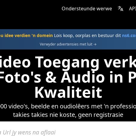
Ondersteunde werwe
AP
ou idee verdien 'n domein
Lois koop, oorplas en bestuur dit
ns6.c
Verwyder advertensies met luit →
ideo Toegang verk
 Foto's & Audio in
Kwaliteit
000 video's, beelde en oudiolêers met 'n professi
takies takies nie koste, geen registrasie