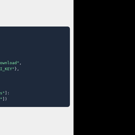
ownload"
,

I_KEY"
},

s"
]:

"
])