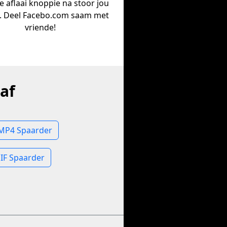
ie aflaai knoppie na stoor jou
. Deel Facebo.com saam met
vriende!
af
 MP4 Spaarder
IF Spaarder