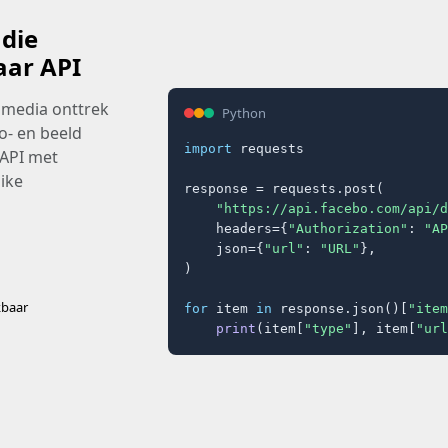
 die
aar API
 media onttrek
Python
o- en beeld
import
 requests

 API met
ike
response = requests.post(

"https://api.facebo.com/api/d
    headers={
"Authorization"
: 
"AP
    json={
"url"
: 
"URL"
},

)

kbaar
for
 item 
in
 response.json()[
"item
print
(item[
"type"
], item[
"url