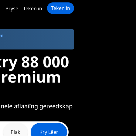
Teken in
I
Pryse
Teken in
om
ry 88 000
 Premium
onele aflaaiïng gereedskap
Plak
Kry Lêer