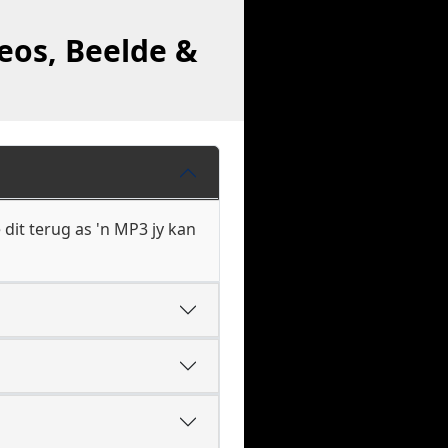
eos, Beelde &
dit terug as 'n MP3 jy kan