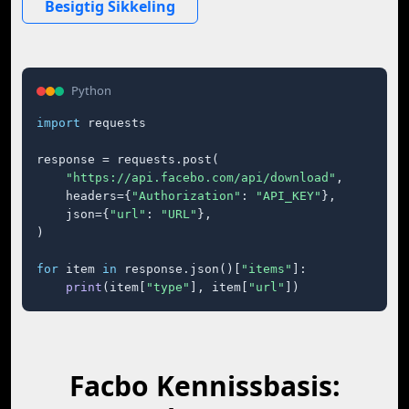
Besigtig Sikkeling
Python
import
 requests

response = requests.post(

"https://api.facebo.com/api/download"
,

    headers={
"Authorization"
: 
"API_KEY"
},

    json={
"url"
: 
"URL"
},

)

for
 item 
in
 response.json()[
"items"
]:

print
(item[
"type"
], item[
"url"
])
Facbo Kennissbasis: