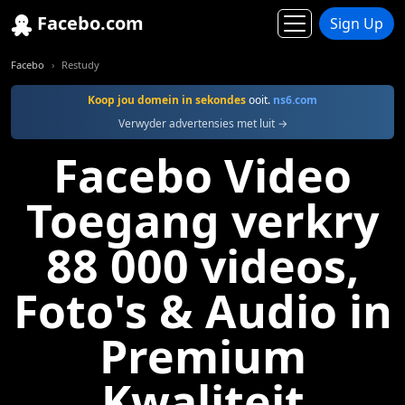
Facebo.com
Sign Up
Facebo
Restudy
Koop jou domein in sekondes
ooit.
ns6.com
Verwyder advertensies met luit →
Facebo Video
Toegang verkry
88 000 videos,
Foto's & Audio in
Premium
Kwaliteit